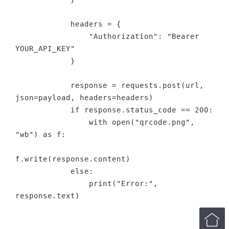
            headers = {

                "Authorization": "Bearer 
YOUR_API_KEY"

            }

            response = requests.post(url, 
json=payload, headers=headers)

            if response.status_code == 200:

                with open("qrcode.png", 
"wb") as f:

f.write(response.content)

            else:

                print("Error:", 
response.text)

