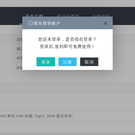
开发文档
错误码参照
示例代码
请先登录账户
您还未登录，是否现在登录？
说明
登录后,签到即可免费使用！
接口ID
对接秘钥
登录
注册
取消
jpg或png后缀的二维码链接
ost:单价;rmb:余额; login_time:最近登录;