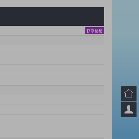
获取秘钥

