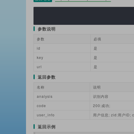
参数说明
参数
必填
id
是
key
是
url
是
返回参数
名称
说明
analysis
识别内容
code
200:成功;
user_info
用户信息; zid:用户ID; c
返回示例