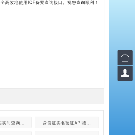
全高效地使用ICP备案查询接口。祝您查询顺利！


隐藏在数据中的问题
备案实时查询API接口的神秘面纱”
身份证实名验证API接口：免费在线身份证号