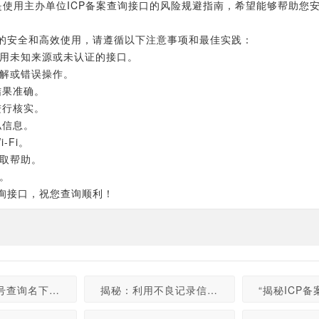
使用主办单位ICP备案查询接口的风险规避指南，希望能够帮助您安
您的安全和高效使用，请遵循以下注意事项和最佳实践：
免使用未知来源或未认证的接口。
误解或错误操作。
结果准确。
进行核实。
私信息。
-Fi。
获取帮助。
料。
查询接口，祝您查询顺利！
准确地识别身份证信息
号查询名下车辆总数统计接口和API，如何查找自己名下的车辆信息
揭秘：利用不良记录信息检验API接口，发现
“揭秘ICP